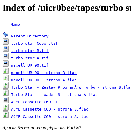
Index of /uicr0bee/tapes/turbo s
Name
Parent Directory
turbo star Cover.tif
turbo star B.tif
turbo star A.tif
maxell UR 90.tif
maxell UR 90 - strona B.flac
maxell UR 90 - strona A.flac
Turbo Star - Zestaw ProgramÃ³w Turbo - strona B.fla
Turbo Star - Loader 3 - strona A.flac
ACME Cassette C60.tif
ACME Cassette C60 - strona B.flac
ACME Cassette C60 - strona A.flac
Apache Server at seban.pigwa.net Port 80