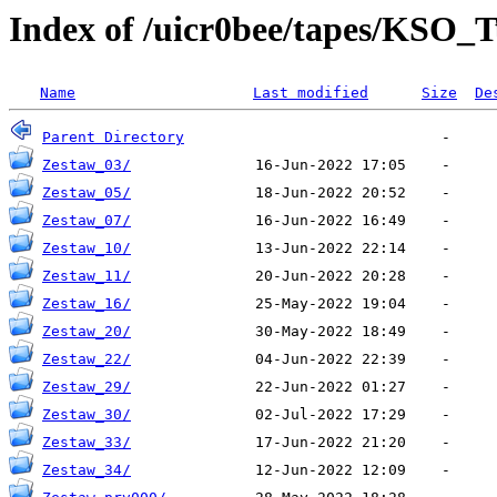
Index of /uicr0bee/tapes/KSO_
Name
Last modified
Size
De
Parent Directory
Zestaw_03/
Zestaw_05/
Zestaw_07/
Zestaw_10/
Zestaw_11/
Zestaw_16/
Zestaw_20/
Zestaw_22/
Zestaw_29/
Zestaw_30/
Zestaw_33/
Zestaw_34/